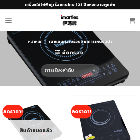
Skip
เครื่องใช้ไฟฟ้าคู่เรือนคนไทย | 25 ปีแห่งความผูกพัน
to
content
หน้าหลัก
/
เตาแผ่นความร้อนจากการเหนี่ยวนำ
คัดกรอง
ลดราคา!
ลดราคา!
สินค้าหมดแล้ว