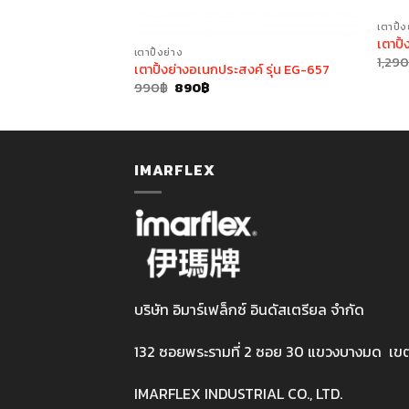
เตาปิ้ง
เตาปิ
เตาปิ้งย่าง
1,29
สงค์ รุ่น EG-648
เตาปิ้งย่างอเนกประสงค์ รุ่น EG-657
rent
Original
Current
990
฿
890
฿
ce
price
price
was:
is:
90฿.
990฿.
890฿.
IMARFLEX
บริษัท อิมาร์เฟล็กซ์ อินดัสเตรียล จำกัด
132 ซอยพระรามที่ 2 ซอย 30 แขวงบางมด เข
IMARFLEX INDUSTRIAL CO., LTD.