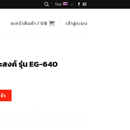
ไทย
ตะกร้าสินค้า /
0
฿
เข้าสู่ระบบ
ะสงค์ รุ่น EG-640
t
น EG-640 ชิ้น
ร้า