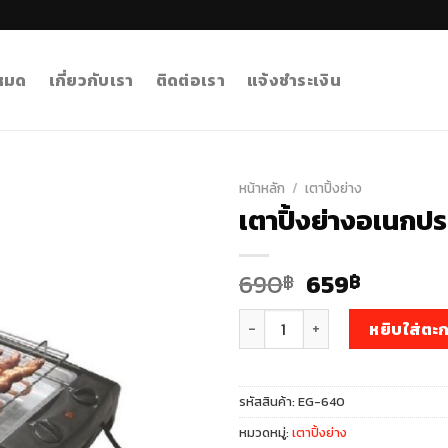
งหมด
เกี่ยวกับเรา
ติดต่อเรา
แจ้งชำระเงิน
หน้าหลัก
/
เตาปิ้งย่าง
เตาปิ้งย่างอเนกปร
Original
Curren
690
659
฿
฿
price
price
จำนวน เตาปิ้งย่างอเนกประสงค์ รุ่
was:
is:
หยิบใส่ตะก
690฿.
659฿.
รหัสสินค้า:
EG-640
หมวดหมู่:
เตาปิ้งย่าง