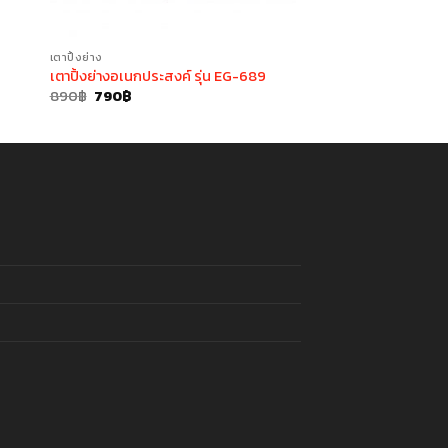
เตาปิ้งย่าง
เตาปิ้งย่างอเนกประสงค์ รุ่น EG-689
Original
Current
890
฿
790
฿
price
price
was:
is:
890฿.
790฿.