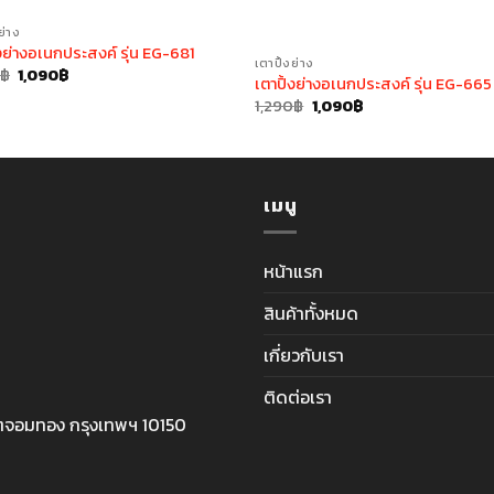
ย่าง
้งย่างอเนกประสงค์ รุ่น EG-681
เตาปิ้งย่าง
Original
Current
0
฿
1,090
฿
เตาปิ้งย่างอเนกประสงค์ รุ่น EG-665
price
price
Original
Current
was:
is:
1,290
฿
1,090
฿
price
price
1,290฿.
1,090฿.
was:
is:
1,290฿.
1,090฿.
เมนู
หน้าแรก
สินค้าทั้งหมด
เกี่ยวกับเรา
ติดต่อเรา
ตจอมทอง กรุงเทพฯ 10150