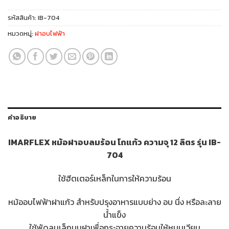
รหัสสินค้า:
IB-704
หมวดหมู่:
ฝาอบไฟฟ้า
คำอธิบาย
IMARFLEX หม้อฝาอบลมร้อน โถแก้ว ความจุ 12 ลิตร รุ่น IB-
704
ใช้ฮีตเตอร์เหล็กในการให้ความร้อน
หม้ออบไฟฟ้าฝาแก้ว สำหรับปรุงอาหารแบบย่าง อบ นึ่ง หรือละลาย
น้ำแข็ง
ใช้พัดลมเล็กบนฝาเพื่อกระจายความร้อนให้หมุนเวียน