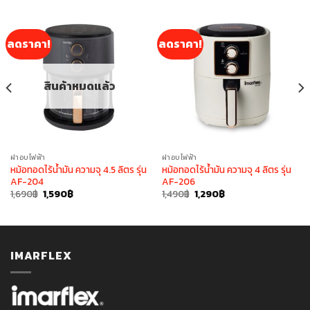
ลดราคา!
ลดราคา!
สินค้าหมดแล้ว
ฝาอบไฟฟ้า
ฝาอบไฟฟ้า
หม้อทอดไร้น้ำมัน ความจุ 4.5 ลิตร รุ่น
หม้อทอดไร้น้ำมัน ความจุ 4 ลิตร รุ่น
AF-204
AF-206
Original
Current
Original
Current
1,690
฿
1,590
฿
1,490
฿
1,290
฿
price
price
price
price
was:
is:
was:
is:
1,690฿.
1,590฿.
1,490฿.
1,290฿.
IMARFLEX