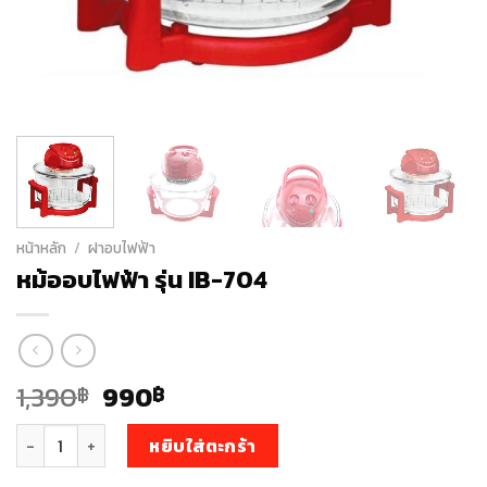
หน้าหลัก
/
ฝาอบไฟฟ้า
หม้ออบไฟฟ้า รุ่น IB-704
Original
Current
1,390
990
฿
฿
price
price
จำนวน หม้ออบไฟฟ้า รุ่น IB-704 ชิ้น
was:
is:
หยิบใส่ตะกร้า
1,390฿.
990฿.