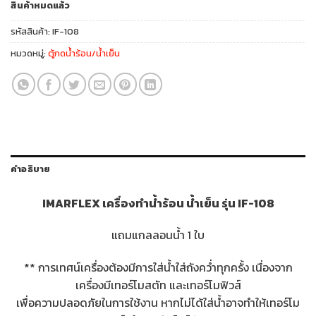
สินค้าหมดแล้ว
was:
is:
4,290฿.
3,590฿.
รหัสสินค้า:
IF-108
หมวดหมู่:
ตู้กดน้ำร้อน/น้ำเย็น
คำอธิบาย
IMARFLEX เครื่องทำน้ำร้อน น้ำเย็น รุ่น IF-108
แถมแกลลอนน้ำ 1 ใบ
** การเทศน์เครื่องต้องมีการใส่น้ำใส่ถังคว่ำทุกครั้ง เนื่องจาก
เครื่องมีเทอร์โมสตัท และเทอร์โมฟิวส์
เพื่อความปลอดภัยในการใช้งาน หากไม่ได้ใส่น้ำอาจทำให้เทอร์โม