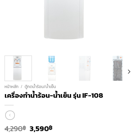
หน้าหลัก
/
ตู้กดน้ำร้อน/น้ำเย็น
เครื่องทำน้ำร้อน-น้ำเย็น รุ่น IF-108
Original
Current
4,290
3,590
฿
฿
price
price