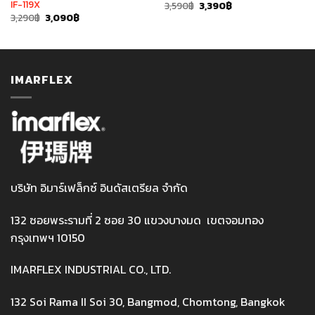
IF-119X
Original
Current
3,590
฿
3,390
฿
price
price
Original
Current
3,290
฿
3,090
฿
was:
is:
price
price
3,590฿.
3,390฿.
was:
is:
3,290฿.
3,090฿.
IMARFLEX
บริษัท อิมาร์เฟล็กซ์ อินดัสเตรียล จำกัด
132 ซอยพระรามที่ 2 ซอย 30 แขวงบางมด เขตจอมทอง
กรุงเทพฯ 10150
IMARFLEX INDUSTRIAL CO., LTD.
132 Soi Rama II Soi 30, Bangmod, Chomtong, Bangkok