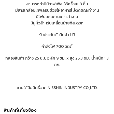
สามารถทำมินิวาฟเฟิล ได้ครั้งละ 8 ชิ้น
มีสารเคลือบเทฟลอนช่วยให้อาหารไม่ติดขณะทำงาน
มีไฟบอกสถานะการทำงาน
มีหูหิ้วสำหรับเคลื่อนย้ายที่สะดวก
รับประกันตัวสินค้า 1 ปี
กำลังไฟ 700 วัตต์
กล่องสินค้า กว้าง 25 ซม. x ลึก 9 ซม. x สูง 25.3 ซม., น้ำหนัก 1.3
กก.
ภายใต้ลิขสิทธิ์จาก NISSHIN INDUSTRY CO.,LTD.
สินค้าที่เกี่ยวข้อง