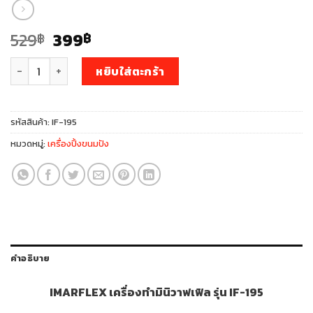
Original
Current
529
399
฿
฿
price
price
จำนวน เครื่องทำมินิวาฟเฟิล รุ่น IF-195 ชิ้น
was:
is:
หยิบใส่ตะกร้า
529฿.
399฿.
รหัสสินค้า:
IF-195
หมวดหมู่:
เครื่องปิ้งขนมปัง
คำอธิบาย
IMARFLEX เครื่องทำมินิวาฟเฟิล รุ่น IF-195