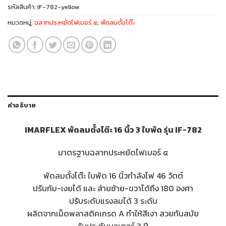
รหัสสินค้า:
IF-782-yellow
หมวดหมู่:
ฉลากประหยัดไฟเบอร์ ๕
,
พัดลมตั้งโต๊ะ
คำอธิบาย
IMARFLEX พัดลมตั้งโต๊ะ 16 นิ้ว 3 ใบพัด รุ่น IF-782
มาตรฐานฉลากประหยัดไฟเบอร์ ๕
พัดลมตั้งโต๊ะ ใบพัด 16 นิ้วกำลังไฟ 46 วัตต์
ปรับก้ม-เงยได้ และ ส่ายซ้าย-ขวาได้ถึง 180 องศา
ปรับระดับแรงลมได้ 3 ระดับ
ผลิตจากเม็ดพลาสติคเกรด A ทำให้สีเงา สวยทันสมัย