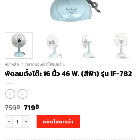
หน้าหลัก
/
ฉลากประหยัดไฟเบอร์ ๕
พัดลมตั้งโต๊ะ 16 นิ้ว 46 W. (สีฟ้า) รุ่น IF-782
Original
Current
759
719
฿
฿
price
price
จำนวน พัดลมตั้งโต๊ะ 16 นิ้ว 46 W. (สีฟ้า) รุ่น IF-782 ชิ้น
was:
is:
หยิบใส่ตะกร้า
759฿.
719฿.