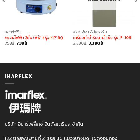
กระทะไฟฟ้า
ฉลากประหยัดไฟเบอร์ ๕
กระทะไฟฟ้า 2ชั้น (สีฟ้า) รุ่น MP16Q
เครื่องทำน้ำร้อน-น้ำเย็น รุ่น IF-109
Original
Current
Original
Current
759
฿
739
฿
3,590
฿
3,390
฿
price
price
price
price
was:
is:
was:
is:
759฿.
739฿.
3,590฿.
3,390฿.
IMARFLEX
บริษัท อิมาร์เฟล็กซ์ อินดัสเตรียล จำกัด
132 ซอยพระรามที่ 2 ซอย 30 แขวงบางมด เขตจอมทอง