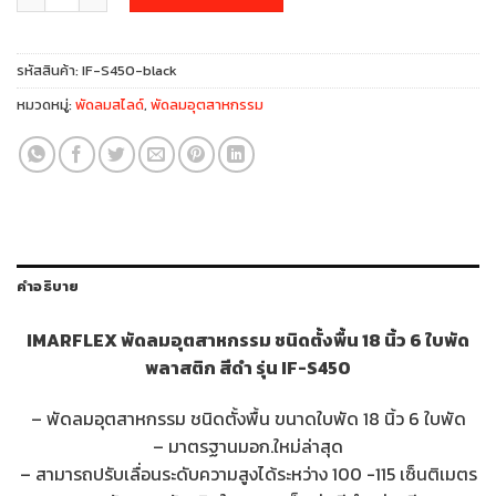
1,490฿.
1,390฿.
รหัสสินค้า:
IF-S450-black
หมวดหมู่:
พัดลมสไลด์
,
พัดลมอุตสาหกรรม
คำอธิบาย
IMARFLEX พัดลมอุตสาหกรรม ชนิดตั้งพื้น 18 นิ้ว 6 ใบพัด
พลาสติก สีดำ รุ่น IF-S450
– พัดลมอุตสาหกรรม ชนิดตั้งพื้น ขนาดใบพัด 18 นิ้ว 6 ใบพัด
– มาตรฐานมอก.ใหม่ล่าสุด
– สามารถปรับเลื่อนระดับความสูงได้ระหว่าง 100 -115 เซ็นติเมตร