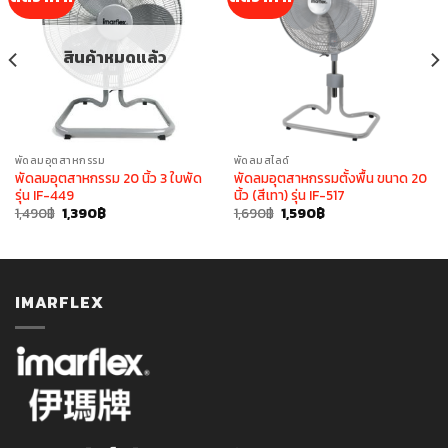
สินค้าหมดแล้ว
พัดลมอุตสาหกรรม
พัดลมสไลด์
พัดลมอุตสาหกรรม 20 นิ้ว 3 ใบพัด
พัดลมอุตสาหกรรมตั้งพื้น ขนาด 20
รุ่น IF-449
นิ้ว (สีเทา) รุ่น IF-517
Original
Current
Original
Current
1,490
฿
1,390
฿
1,690
฿
1,590
฿
price
price
price
price
was:
is:
was:
is:
1,490฿.
1,390฿.
1,690฿.
1,590฿.
IMARFLEX