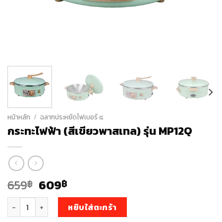
หน้าหลัก
/
ฉลากประหยัดไฟเบอร์ ๕
กระทะไฟฟ้า (สีเขียวพาสเทล) รุ่น MP12Q
Original
Current
659
609
฿
฿
price
price
จำนวน กระทะไฟฟ้า (สีเขียวพาสเทล) รุ่น MP12Q ชิ้น
was:
is:
หยิบใส่ตะกร้า
659฿.
609฿.