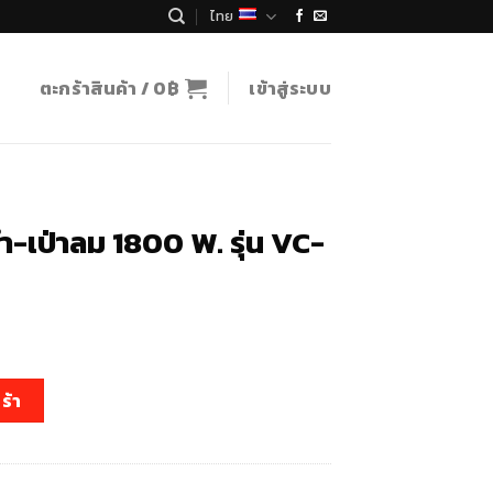
ไทย
ตะกร้าสินค้า /
0
฿
เข้าสู่ระบบ
น้ำ-เป่าลม 1800 W. รุ่น VC-
rent
e
ม 1800 W. รุ่น VC-910X ชิ้น
ร้า
90฿.