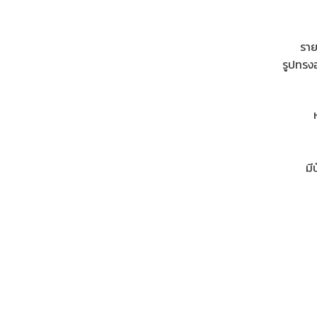
ราย
รูปทรง
มี