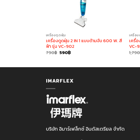
เครื่องดูดฝุ่น
เครื่อง
 แบบยืน และมือจับ
เครื่องดูดฝุ่น 2 IN 1 แบบด้ามจับ 600 W. สี
เครื่อ
VC-924
ฟ้า รุ่น VC-902
VC-9
rent
Original
Current
790
฿
590
฿
1,79
e
price
price
was:
is:
0฿.
790฿.
590฿.
IMARFLEX
บริษัท อิมาร์เฟล็กซ์ อินดัสเตรียล จำกัด