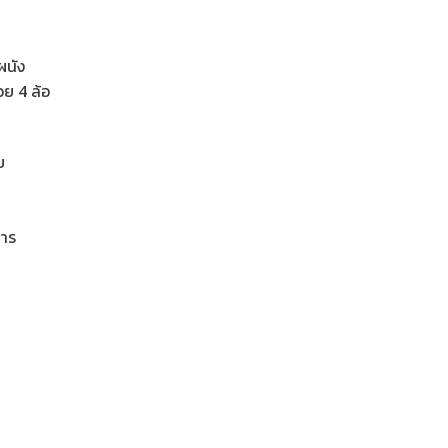
ผนัง
ย 4 ล้อ
บ
การ