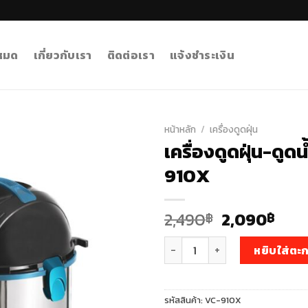
งหมด
เกี่ยวกับเรา
ติดต่อเรา
แจ้งชำระเงิน
หน้าหลัก
/
เครื่องดูดฝุ่น
เครื่องดูดฝุ่น-ดูด
910X
Original
Cur
2,490
2,090
฿
฿
price
pric
จำนวน เครื่องดูดฝุ่น-ดูดน้ำ-เป่าล
was:
is:
หยิบใส่ตะก
2,490฿.
2,0
รหัสสินค้า:
VC-910X