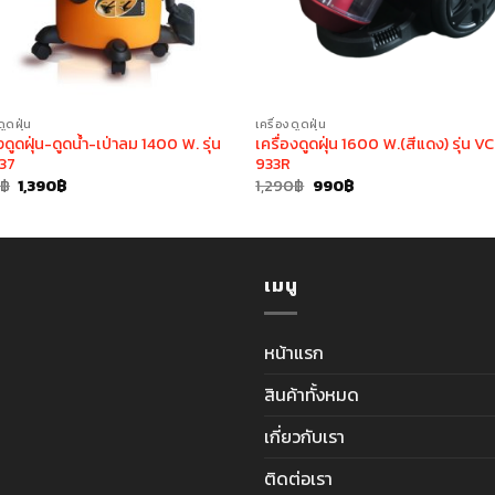
ดูดฝุ่น
เครื่องดูดฝุ่น
งดูดฝุ่น-ดูดน้ำ-เป่าลม 1400 W. รุ่น
เครื่องดูดฝุ่น 1600 W.(สีแดง) รุ่น V
37
933R
Original
Current
Original
Current
0
฿
1,390
฿
1,290
฿
990
฿
price
price
price
price
was:
is:
was:
is:
1,790฿.
1,390฿.
1,290฿.
990฿.
เมนู
หน้าแรก
สินค้าทั้งหมด
เกี่ยวกับเรา
ติดต่อเรา