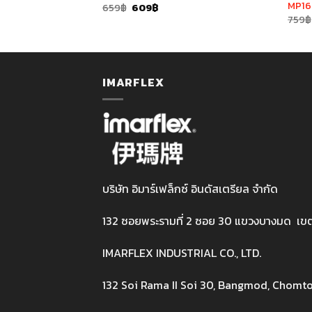
MP1
t
Original
Current
659
฿
609
฿
price
price
759
฿
was:
is:
659฿.
609฿.
IMARFLEX
บริษัท อิมาร์เฟล็กซ์ อินดัสเตรียล จำกัด
132 ซอยพระรามที่ 2 ซอย 30 แขวงบางมด เข
IMARFLEX INDUSTRIAL CO., LTD.
132 Soi Rama II Soi 30, Bangmod, Chomto