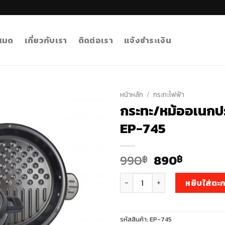
งหมด
เกี่ยวกับเรา
ติดต่อเรา
แจ้งชำระเงิน
หน้าหลัก
/
กระทะไฟฟ้า
กระทะ/หม้ออเนกประ
EP-745
Original
Curren
990
890
฿
฿
price
price
จำนวน กระทะ/หม้ออเนกประสงค์ ควา
was:
is:
หยิบใส่ตะก
990฿.
890฿.
รหัสสินค้า:
EP-745