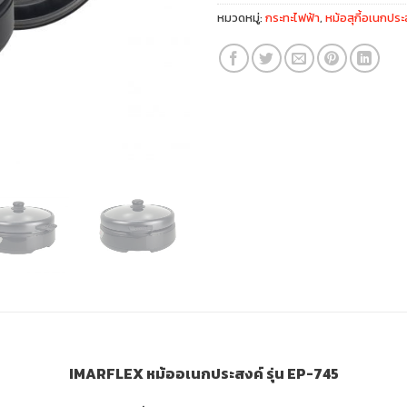
หมวดหมู่:
กระทะไฟฟ้า
,
หม้อสุกี้อเนกประ
IMARFLEX หม้ออเนกประสงค์ รุ่น EP-745