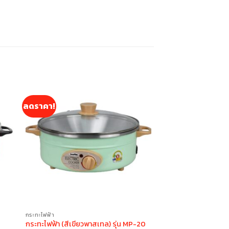
ลดราคา!
กระทะไฟฟ้า
กระทะไฟฟ้า (สีเขียวพาสเทล) รุ่น MP-20