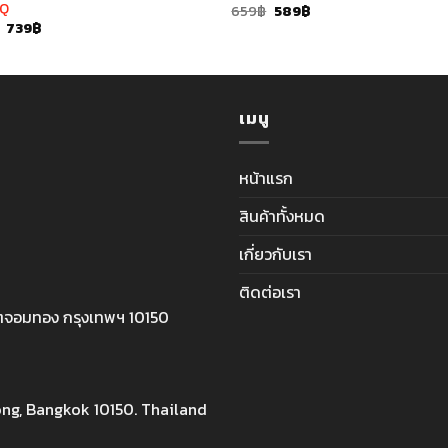
6Q
Original
Current
659
฿
589
฿
price
price
Original
Current
739
฿
was:
is:
price
price
659฿.
589฿.
was:
is:
759฿.
739฿.
เมนู
หน้าแรก
สินค้าทั้งหมด
เกี่ยวกับเรา
ติดต่อเรา
ตจอมทอง กรุงเทพฯ 10150
ng, Bangkok 10150. Thailand