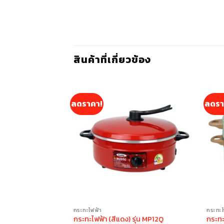
สินค้าที่เกี่ยวข้อง
ลดราคา!
ลดรา
กระทะไฟฟ้า
กระทะไ
กระทะไ
แดง) รุ่น MP16Q
กระทะไฟฟ้า (สีแดง) รุ่น MP12Q